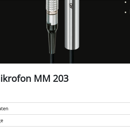
ikrofon MM 203
aten
ge