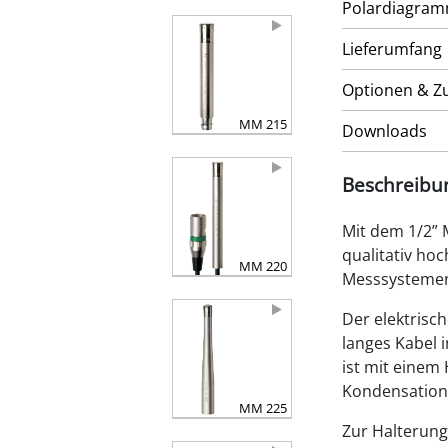
Polardiagra
Lieferumfang
Optionen & Z
MM 215
Downloads
Beschreibu
Mit dem 1/2” 
qualitativ ho
MM 220
Messsystemen 
Der elektrisc
langes Kabel 
ist mit einem
Kondensation
MM 225
Zur Halterung