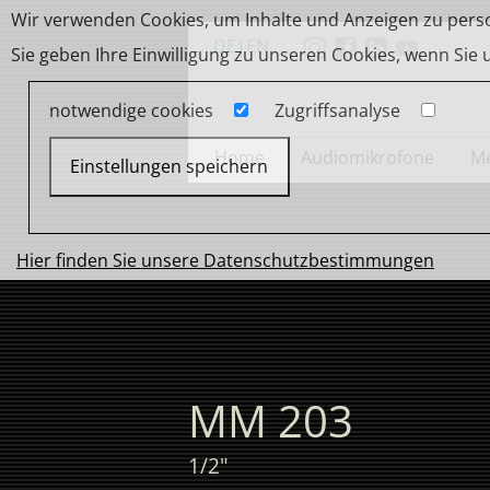
Wir verwenden Cookies, um Inhalte und Anzeigen zu person
DE
|
EN
Sie geben Ihre Einwilligung zu unseren Cookies, wenn Sie
notwendige cookies
Zugriffsanalyse
Home
Audiomikrofone
Me
Einstellungen speichern
Hier finden Sie unsere Datenschutzbestimmungen
MM 203
1/2"