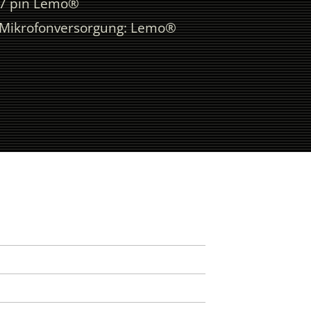
7 pin Lemo®
Mikrofonversorgung: Lemo®