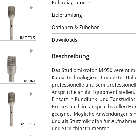
Polardiagramme
Lieferumfang
Optionen & Zubehör
UMT 70 S
Downloads
Beschreibung
Das Studiomikrofon M 950 vereint
Kapseltechnologie mit neuester Halbl
M 940
professionelle und semiprofessionel
Ansprüche an ihr Equipment stellen. 
Einsatz in Rundfunk- und Tonstudios
Preises auch im anspruchsvollen H
geeignet. Mögliche Anwendungen sin
und als Stützmikrofon für Aufnahmen 
MT 71 S
und Streichinstrumenten.