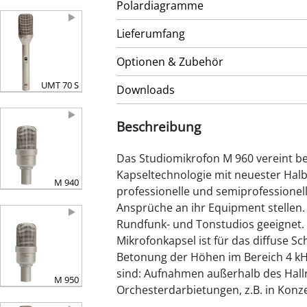
Polardiagramme
Lieferumfang
Optionen & Zubehör
UMT 70 S
Downloads
Beschreibung
Das Studiomikrofon M 960 vereint
Kapseltechnologie mit neuester Halbl
M 940
professionelle und semiprofessionel
Ansprüche an ihr Equipment stellen. 
Rundfunk- und Tonstudios geeignet.
Mikrofonkapsel ist für das diffuse Sch
Betonung der Höhen im Bereich 4 k
sind: Aufnahmen außerhalb des Hallr
M 950
Orchesterdarbietungen, z.B. in Konze