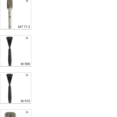
MT 71 S
M 900
M 910