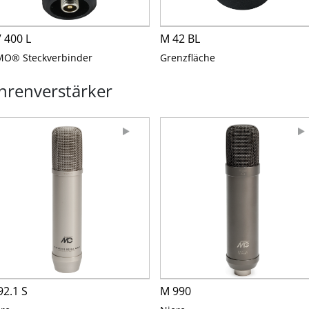
 400 L
M 42 BL
MO® Steckverbinder
Grenzfläche
renverstärker
92.1 S
M 990