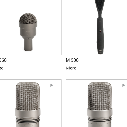
960
M 900
gel
Niere