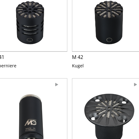
41
M 42
perniere
Kugel