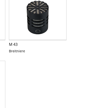
M 43
Breitniere