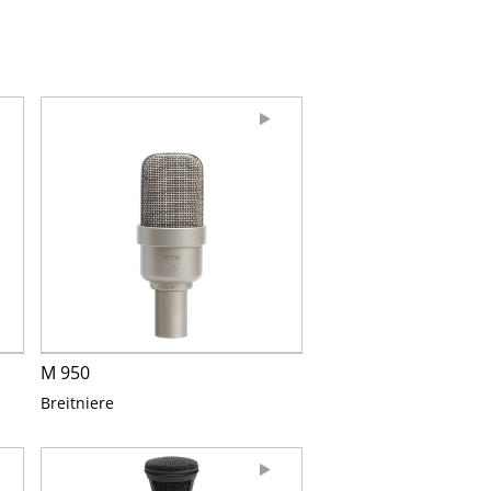
M 950
Breitniere