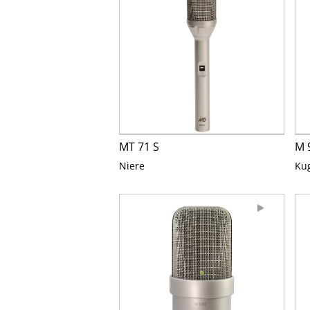
MT 71 S
M 
Niere
Ku