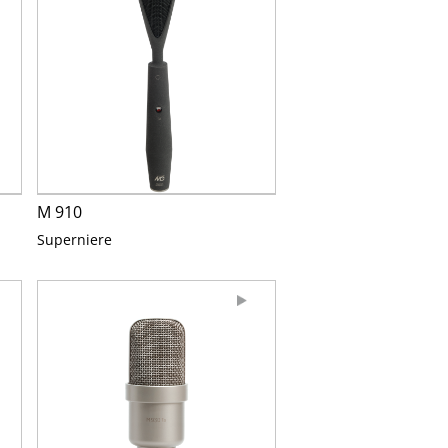
M 910
Superniere