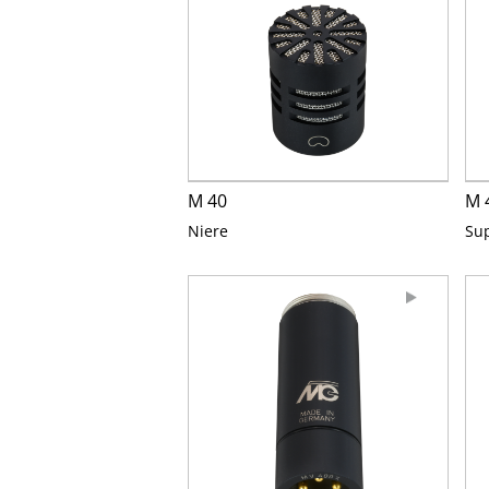
M 40
M 
Niere
Su