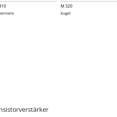
310
M 320
perniere
Kugel
sistorverstärker