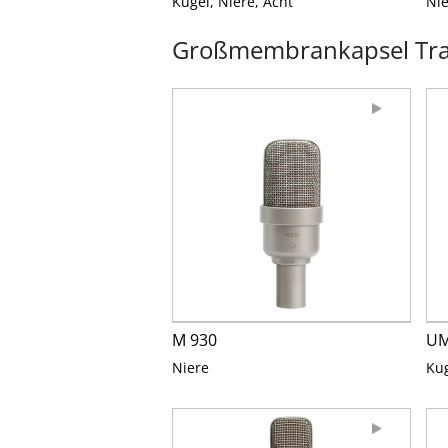
Kugel, Niere, Acht
Nie
Großmembrankapsel Tran
M 930
UM
Niere
Kug