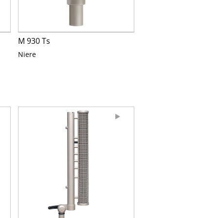
M 930 Ts
Niere