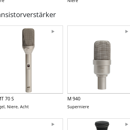
re
Niere
sistorverstärker
T 70 S
M 940
el, Niere, Acht
Superniere