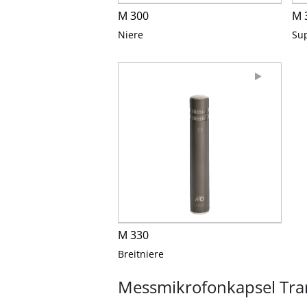
M 300
M 
Niere
Su
M 330
Breitniere
Messmikrofonkapsel Tran