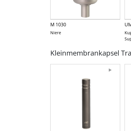
M 1030
UM
Niere
Kug
Sup
Kleinmembrankapsel Tran