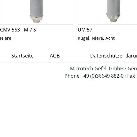
CMV 563 - M 7 S
UM 57
Niere
Kugel, Niere, Acht
Startseite
AGB
Datenschutzerkläru
Microtech Gefell GmbH · Geo
Phone +49 (0)36649 882-0 · Fax 