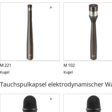
M 221
M 102
Kugel
Kugel
Tauchspulkapsel elektrodynamischer W