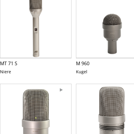
MT 71 S
M 960
Niere
Kugel