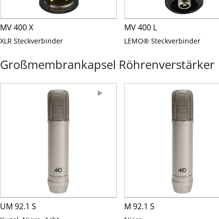
MV 400 X
MV 400 L
XLR Steckverbinder
LEMO® Steckverbinder
Großmembrankapsel Röhrenverstärker
UM 92.1 S
M 92.1 S