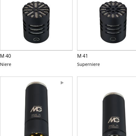
M 40
M 41
Niere
Superniere